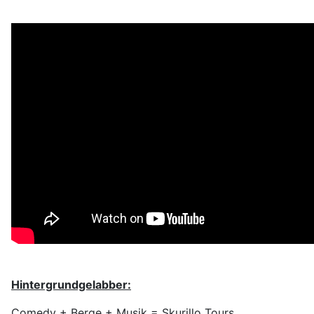
Hintergrundgelabber:
Comedy + Berge + Musik = Skurillo Tours.